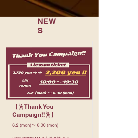
NEW
S
【🕺Thank You
Campaign!!🕺】
6.2 (mon)〜 6.30 (mon)