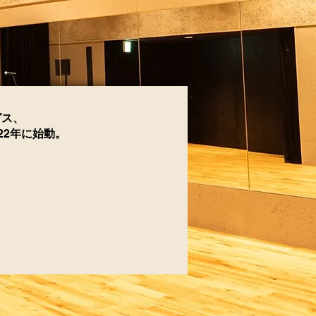
グス、
22
年に始動。