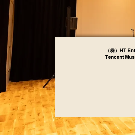
（株）
HT Ent
Tencent Mus